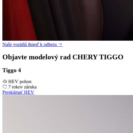
Naše vozidlá ihneď k odberu
Objavte modelový rad CHERY TIGGO
Tiggo 4
HEV pohon
7 rokov záruka
Preskúmať HEV