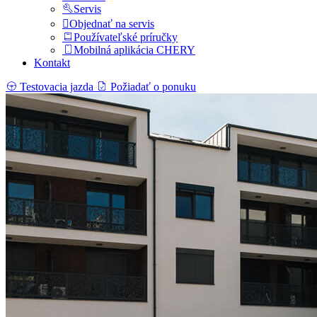
Servis
Objednať na servis
Používateľské príručky
Mobilná aplikácia CHERY
Kontakt
Testovacia jazda
Požiadať o ponuku