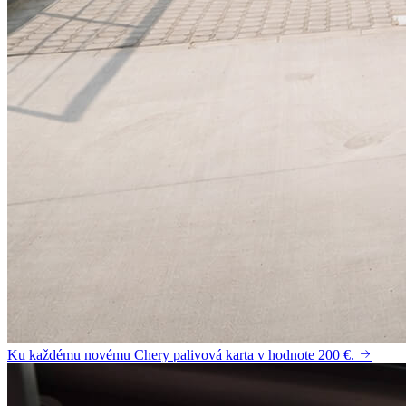
Ku každému novému Chery palivová karta v hodnote 200 €.