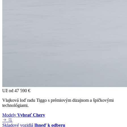
Už od
47 590 €
Vlajková loď radu Tiggo s prémiovým dizajnom a špičkovými
technológiami.
Modely
Vybrať Chery
Skladové vozidlá
Ihneď k odberu