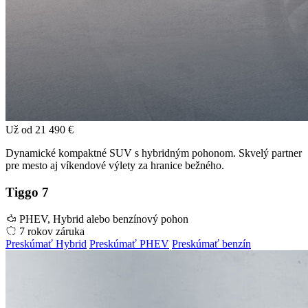
Už od
21 490 €
Dynamické kompaktné SUV s hybridným pohonom. Skvelý partner
pre mesto aj víkendové výlety za hranice bežného.
Tiggo 7
PHEV, Hybrid alebo benzínový pohon
7 rokov záruka
Preskúmať Hybrid
Preskúmať PHEV
Preskúmať benzín