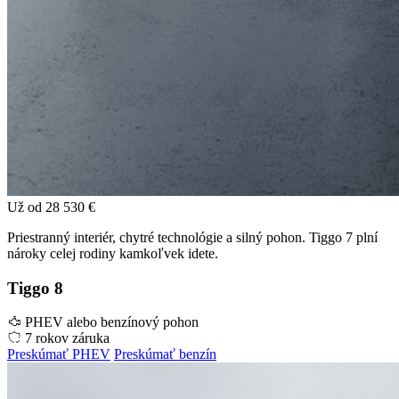
Už od
28 530 €
Priestranný interiér, chytré technológie a silný pohon. Tiggo 7 plní
nároky celej rodiny kamkoľvek idete.
Tiggo 8
PHEV alebo benzínový pohon
7 rokov záruka
Preskúmať PHEV
Preskúmať benzín