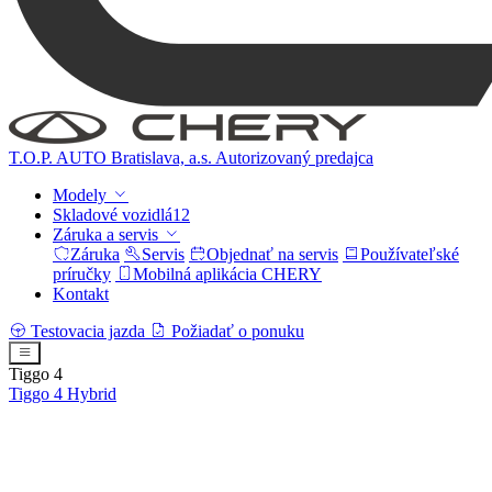
T.O.P. AUTO Bratislava, a.s.
Autorizovaný predajca
Modely
Skladové vozidlá
12
Záruka a servis
Záruka
Servis
Objednať na servis
Používateľské
príručky
Mobilná aplikácia CHERY
Kontakt
Testovacia jazda
Požiadať o ponuku
Tiggo 4
Tiggo 4
Hybrid